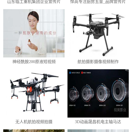
山东临工重机集团企业宣传片
悍高专注厨房五金_品牌宣传片
神经酰胺200原液短视频
航拍摄影摄像视频制作
无人机航拍视频拍摄
3D动画晟昌机电主轴马达