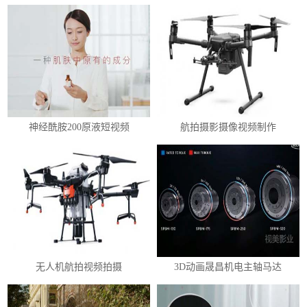
神经酰胺200原液短视频
航拍摄影摄像视频制作
无人机航拍视频拍摄
3D动画晟昌机电主轴马达